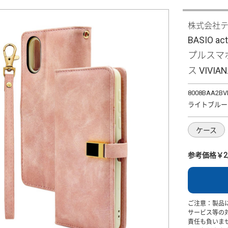
株式会社
BASIO ac
プルスマホ
ス VIVIA
8008BAA2BV
ライトブルー
ケース
参考価格￥2,
ご注意：製品
サービス等の
責任も負いま