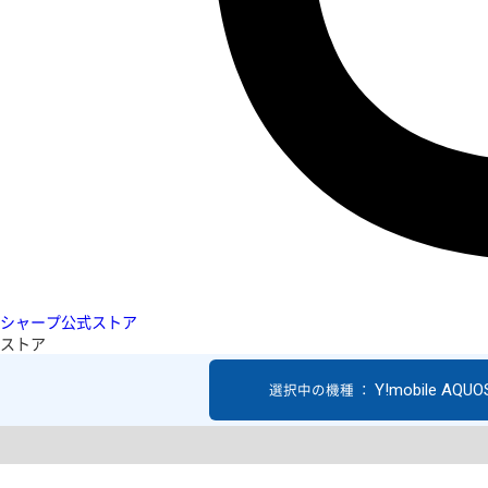
シャープ公式ストア
ストア
Y!mobile AQUO
選択中の機種 ：