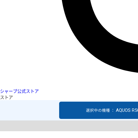
シャープ公式ストア
ストア
AQUOS R5
選択中の機種 ：