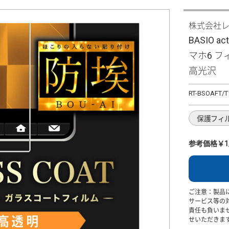
株式会社
BASIO a
マホ6 フ
高光沢
RT-BSOAFT/T
保護フィ
参考価格￥1,
ご注意：製品
サービス等の
責任も負いま
せいただきま