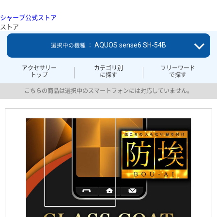
シャープ公式ストア
ストア
AQUOS sense6 SH-54B
選択中の機種 ：
アクセサリー
カテゴリ別
フリーワード
トップ
に探す
で探す
こちらの商品は選択中のスマートフォンには対応していません。