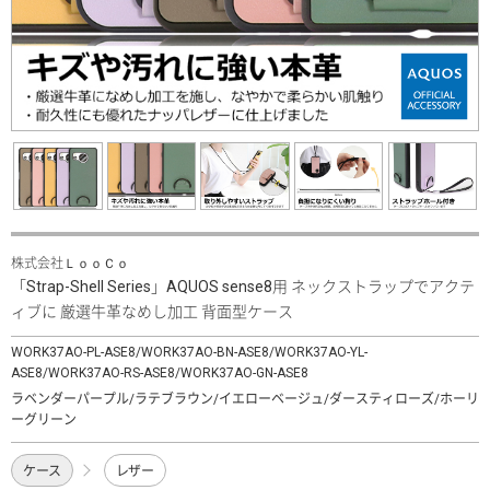
株式会社ＬｏｏＣｏ
「Strap-Shell Series」AQUOS sense8用 ネックストラップでアクテ
ィブに 厳選牛革なめし加工 背面型ケース
WORK37AO-PL-ASE8/WORK37AO-BN-ASE8/WORK37AO-YL-
ASE8/WORK37AO-RS-ASE8/WORK37AO-GN-ASE8
ラベンダーパープル/ラテブラウン/イエローベージュ/ダースティローズ/ホーリ
ーグリーン
ケース
レザー