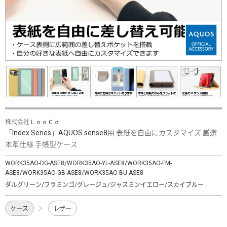
株式会社ＬｏｏＣｏ
「Index Series」AQUOS sense8用 表紙を自由にカスタマイズ 厳選
本革仕様 手帳型ケース
WORK35AO-DG-ASE8/WORK35AO-YL-ASE8/WORK35AO-FM-
ASE8/WORK35AO-GB-ASE8/WORK35AO-BU-ASE8
ダルグリーン/フラミンゴ/グレージュ/ジャスミンイエロー/スカイブルー
ケース
レザー