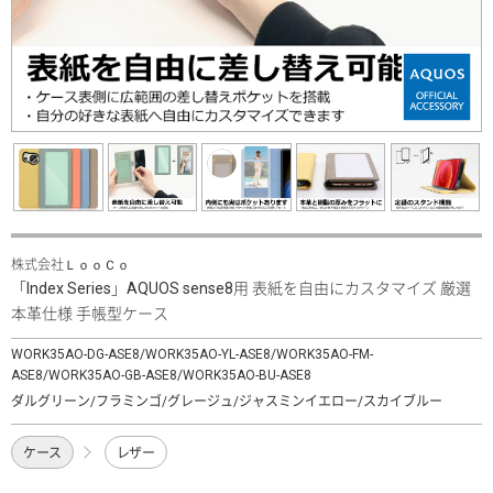
株式会社ＬｏｏＣｏ
「Index Series」AQUOS sense8用 表紙を自由にカスタマイズ 厳選
本革仕様 手帳型ケース
WORK35AO-DG-ASE8/WORK35AO-YL-ASE8/WORK35AO-FM-
ASE8/WORK35AO-GB-ASE8/WORK35AO-BU-ASE8
ダルグリーン/フラミンゴ/グレージュ/ジャスミンイエロー/スカイブルー
ケース
レザー