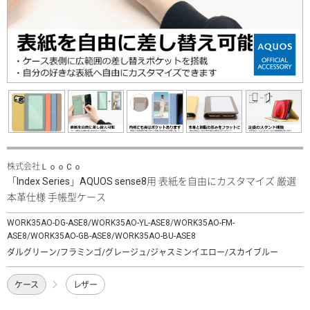
株式会社ＬｏｏＣｏ
「Index Series」AQUOS sense8用 表紙を自由にカスタマイズ 厳選
本革仕様 手帳型ケース
WORK35AO-DG-ASE8/WORK35AO-YL-ASE8/WORK35AO-FM-
ASE8/WORK35AO-GB-ASE8/WORK35AO-BU-ASE8
ダルグリーン/フラミンゴ/グレージュ/ジャスミンイエロー/スカイブルー
ケース
レザー