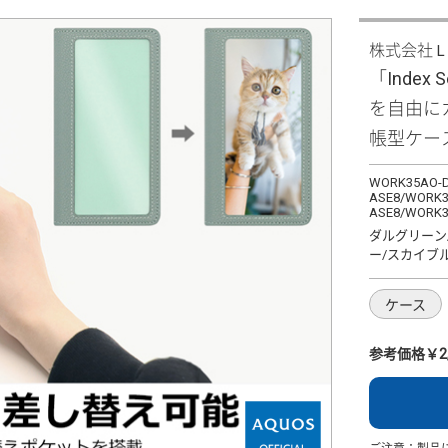
株式会社
「Index 
を自由に
帳型ケー
WORK35AO-D
ASE8/WORK3
ASE8/WORK3
ダルグリーン
ー/スカイブ
ケース
参考価格￥2,