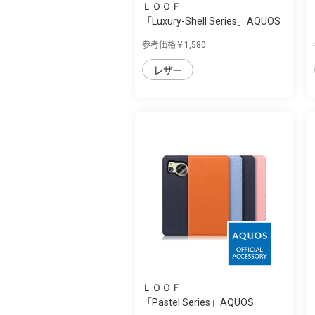
ＬＯＯＦ
「Luxury-Shell Series」AQUOS
sense8用...
参考価格￥1,580
レザー
ＬＯＯＦ
「Pastel Series」AQUOS