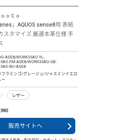
ＬｏｏＣｏ
Series」AQUOS sense8用 表紙
カスタマイズ 厳選本革仕様 手
ス
G-ASE8/WORK35AO-YL-
5AO-FM-ASE8/WORK35AO-GB-
5AO-BU-ASE8
/フラミンゴ/グレージュ/ジャスミンイエロ
ルー
レザー
980
販売サイトへ