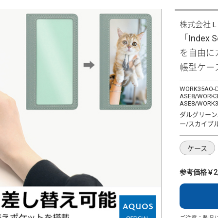
株式会社
「Index 
を自由に
帳型ケー
WORK35AO-D
ASE8/WORK3
ASE8/WORK3
ダルグリーン
ー/スカイブ
ケース
参考価格￥2,