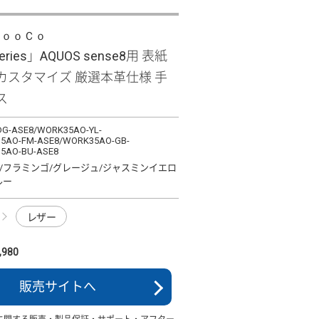
ＬｏｏＣｏ
Series」AQUOS sense8用 表紙
カスタマイズ 厳選本革仕様 手
ス
G-ASE8/WORK35AO-YL-
5AO-FM-ASE8/WORK35AO-GB-
5AO-BU-ASE8
/フラミンゴ/グレージュ/ジャスミンイエロ
ルー
レザー
980
販売サイトへ