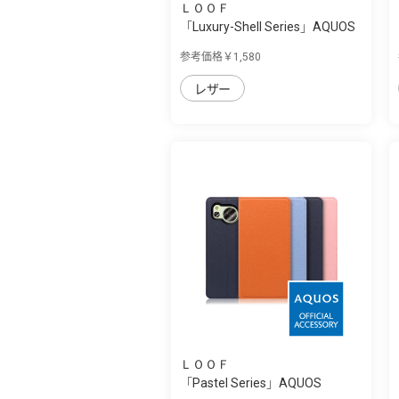
ＬＯＯＦ
「Luxury-Shell Series」AQUOS
sense8用...
参考価格￥1,580
レザー
ＬＯＯＦ
「Pastel Series」AQUOS