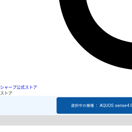
シャープ公式ストア
ストア
AQUOS sense4 
選択中の機種 ：