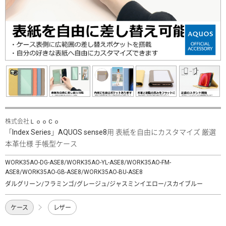
株式会社ＬｏｏＣｏ
「Index Series」AQUOS sense8用 表紙を自由にカスタマイズ 厳選
本革仕様 手帳型ケース
WORK35AO-DG-ASE8/WORK35AO-YL-ASE8/WORK35AO-FM-
ASE8/WORK35AO-GB-ASE8/WORK35AO-BU-ASE8
ダルグリーン/フラミンゴ/グレージュ/ジャスミンイエロー/スカイブルー
ケース
レザー