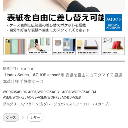
株式会社ＬｏｏＣｏ
「Index Series」AQUOS sense8用 表紙を自由にカスタマイズ 厳選
本革仕様 手帳型ケース
WORK35AO-DG-ASE8/WORK35AO-YL-ASE8/WORK35AO-FM-
ASE8/WORK35AO-GB-ASE8/WORK35AO-BU-ASE8
ダルグリーン/フラミンゴ/グレージュ/ジャスミンイエロー/スカイブルー
ケース
レザー