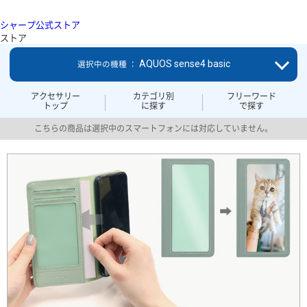
シャープ公式ストア
ストア
AQUOS sense4 basic
選択中の機種 ：
アクセサリー
カテゴリ別
フリーワード
トップ
に探す
で探す
こちらの商品は選択中のスマートフォンには対応していません。