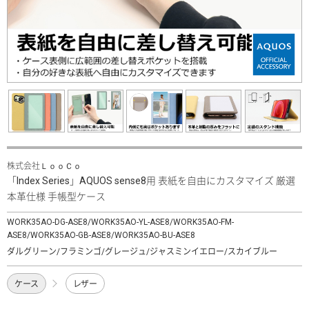
株式会社ＬｏｏＣｏ
「Index Series」AQUOS sense8用 表紙を自由にカスタマイズ 厳選
本革仕様 手帳型ケース
WORK35AO-DG-ASE8/WORK35AO-YL-ASE8/WORK35AO-FM-
ASE8/WORK35AO-GB-ASE8/WORK35AO-BU-ASE8
ダルグリーン/フラミンゴ/グレージュ/ジャスミンイエロー/スカイブルー
ケース
レザー