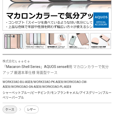
株式会社ＬｏｏＣｏ
「Macaron-Shell Series」AQUOS sense8用 マカロンカラーで気分
アップ 厳選本革仕様 背面型ケース
WORK33AO-BU-ASE8/WORK33AO-PK-ASE8/WORK33AO-CM-
ASE8/WORK33AO-GN-ASE8/WORK33AO-PL-ASE8
シャーベットブルー/ピーチピンク/モンブランキャメル/アイスグリーン/ブルー
ベリーパープル
ケース
レザー