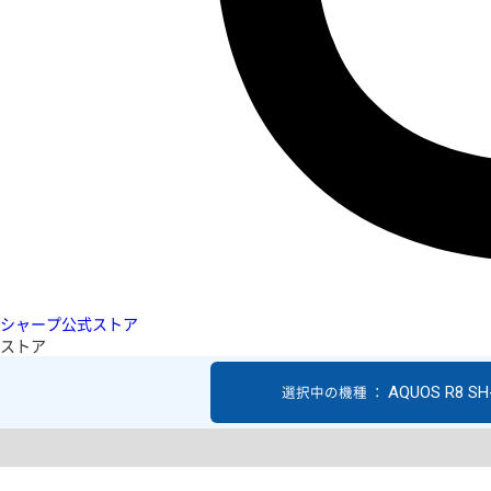
シャープ公式ストア
ストア
AQUOS R8 SH
選択中の機種 ：