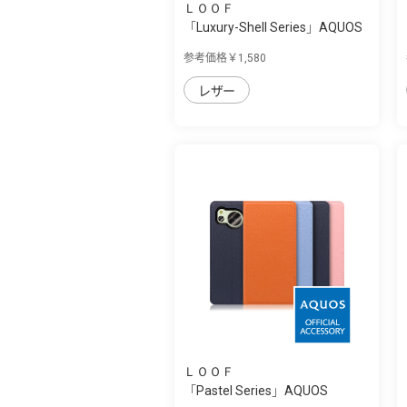
ＬＯＯＦ
「Luxury-Shell Series」AQUOS
sense8用...
参考価格￥1,580
レザー
ＬＯＯＦ
「Pastel Series」AQUOS