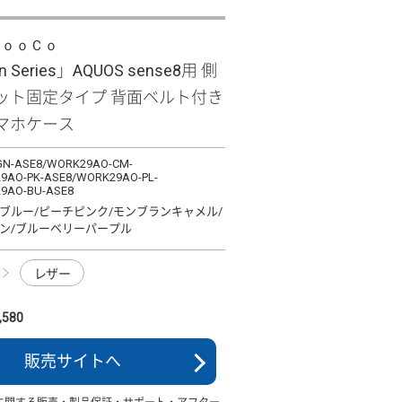
ＬｏｏＣｏ
n Series」AQUOS sense8用 側
ット固定タイプ 背面ベルト付き
マホケース
N-ASE8/WORK29AO-CM-
9AO-PK-ASE8/WORK29AO-PL-
9AO-BU-ASE8
ブルー/ピーチピンク/モンブランキャメル/
ン/ブルーベリーパープル
レザー
580
販売サイトへ