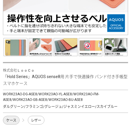
株式会社ＬｏｏＣｏ
「Hold Series」AQUOS sense8用 片手で快適操作 バンド付き手帳型
スマホケース
WORK23AO-DG-ASE8/WORK23AO-YL-ASE8/WORK23AO-FM-
ASE8/WORK23AO-GB-ASE8/WORK23AO-BU-ASE8
ダルグリーン/フラミンゴ/グレージュ/ジャスミンイエロー/スカイブルー
ケース
レザー