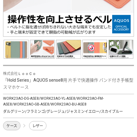
株式会社ＬｏｏＣｏ
「Hold Series」AQUOS sense8用 片手で快適操作 バンド付き手帳型
スマホケース
WORK23AO-DG-ASE8/WORK23AO-YL-ASE8/WORK23AO-FM-
ASE8/WORK23AO-GB-ASE8/WORK23AO-BU-ASE8
ダルグリーン/フラミンゴ/グレージュ/ジャスミンイエロー/スカイブルー
ケース
レザー