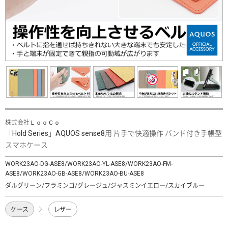
株式会社ＬｏｏＣｏ
「Hold Series」AQUOS sense8用 片手で快適操作 バンド付き手帳型
スマホケース
WORK23AO-DG-ASE8/WORK23AO-YL-ASE8/WORK23AO-FM-
ASE8/WORK23AO-GB-ASE8/WORK23AO-BU-ASE8
ダルグリーン/フラミンゴ/グレージュ/ジャスミンイエロー/スカイブルー
ケース
レザー