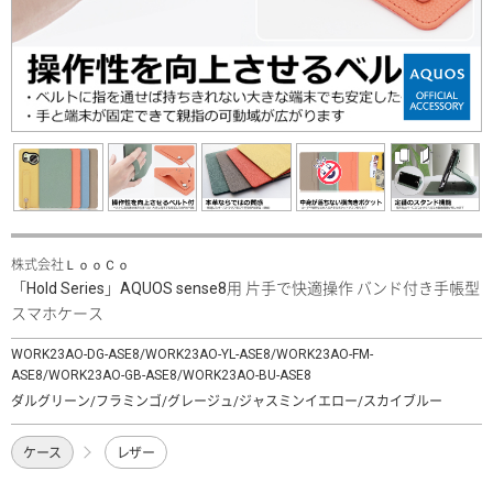
株式会社ＬｏｏＣｏ
「Hold Series」AQUOS sense8用 片手で快適操作 バンド付き手帳型
スマホケース
WORK23AO-DG-ASE8/WORK23AO-YL-ASE8/WORK23AO-FM-
ASE8/WORK23AO-GB-ASE8/WORK23AO-BU-ASE8
ダルグリーン/フラミンゴ/グレージュ/ジャスミンイエロー/スカイブルー
ケース
レザー