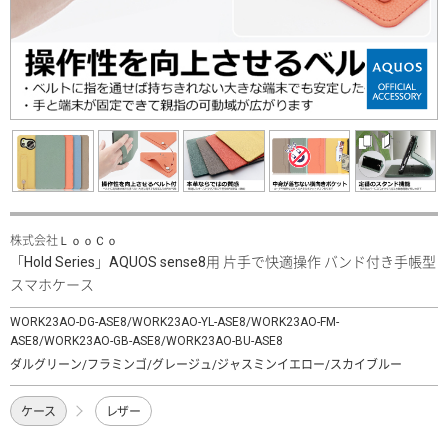
株式会社ＬｏｏＣｏ
「Hold Series」AQUOS sense8用 片手で快適操作 バンド付き手帳型
スマホケース
WORK23AO-DG-ASE8/WORK23AO-YL-ASE8/WORK23AO-FM-
ASE8/WORK23AO-GB-ASE8/WORK23AO-BU-ASE8
ダルグリーン/フラミンゴ/グレージュ/ジャスミンイエロー/スカイブルー
ケース
レザー