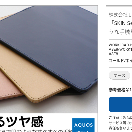
株式会社
「SKIN S
うな手触
WORK13AO-
ASE8/WORK1
ASE8
ゴールド/ネ
ケース
参考価格￥1,
ご注意：製品
サービス等の
責任も負いま