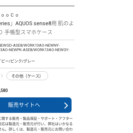
ＬｏｏＣｏ
eries」AQUOS sense8用 肌のよ
り 手帳型スマホケース
NEWGD-ASE8/WORK13AO-NEWNY-
3AO-NEWPK-ASE8/WORK13AO-NEWGY-
イビー/ピンク/グレー
その他（ケース）
580
販売サイトへ
に関する販売・製品保証・サポート・アフター
対応は製造元・販売元が行い、弊社はいかなる
せん。詳しくは、製造元・販売元にお問い合わ