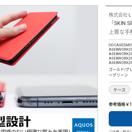
株式会社
「SKIN S
上質な手
DDCASESM05
ASE8WORK20
ASE8WORK20
ASE8WORK20
ASE8WORK20
ゴールド/グ
ーグリーン
ケース
参考価格￥1,