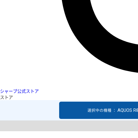
シャープ公式ストア
ストア
AQUOS R
選択中の機種 ：