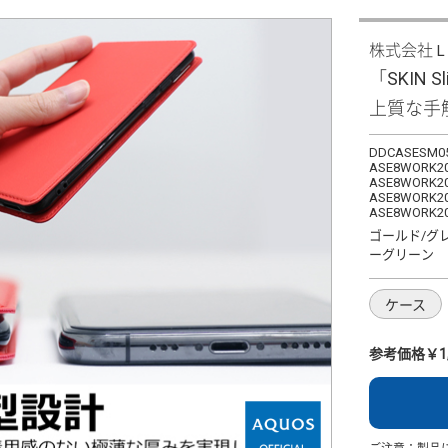
株式会社
「SKIN S
上質な手
DDCASESM05
ASE8WORK20
ASE8WORK20
ASE8WORK20
ASE8WORK20
ゴールド/グ
ーグリーン
ケース
参考価格￥1,