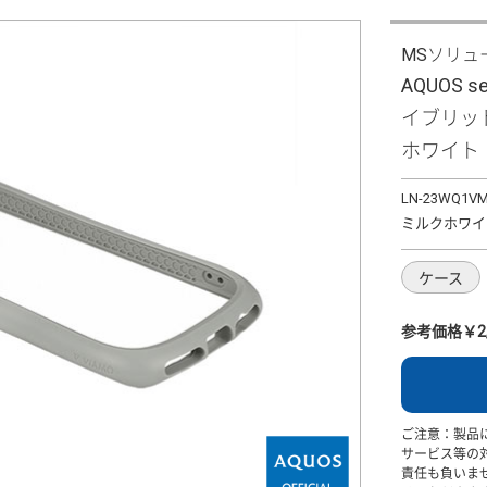
MSソリュ
AQUOS s
イブリッド
ホワイト
LN-23WQ1V
ミルクホワイ
ケース
参考価格￥2,
ご注意：製品
サービス等の
責任も負いま