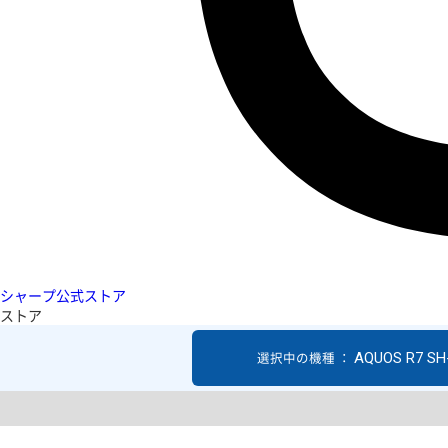
シャープ公式ストア
ストア
AQUOS R7 SH
選択中の機種 ：