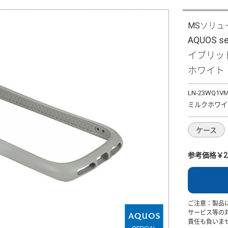
MSソリュ
AQUOS s
イブリッド
ホワイト
LN-23WQ1V
ミルクホワイ
ケース
参考価格￥2,
ご注意：製品
サービス等の
責任も負いま