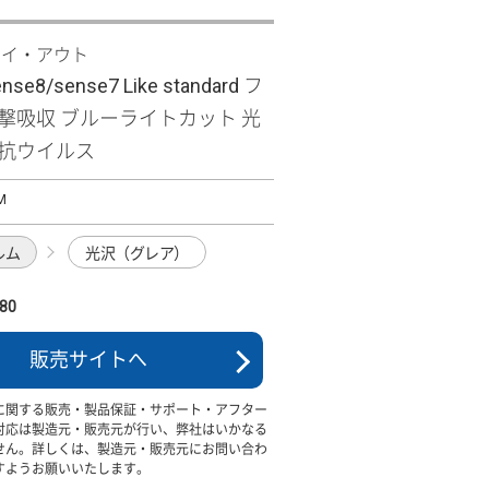
レイ・アウト
nse8/sense7 Like standard フ
衝撃吸収 ブルーライトカット 光
・抗ウイルス
M
ルム
光沢（グレア）
80
販売サイトへ
に関する販売・製品保証・サポート・アフター
対応は製造元・販売元が行い、弊社はいかなる
せん。詳しくは、製造元・販売元にお問い合わ
すようお願いいたします。