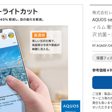
株式会社
AQUOS se
ィルム 
沢 抗菌
RT-AQM3F/D
保護フィ
参考価格￥8
ご注意：製品
サービス等の
責任も負いま
せいただきま