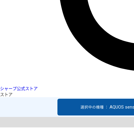
シャープ公式ストア
ストア
AQUOS sen
選択中の機種 ：