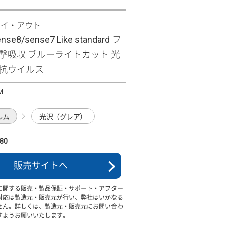
レイ・アウト
nse8/sense7 Like standard フ
衝撃吸収 ブルーライトカット 光
・抗ウイルス
M
ルム
光沢（グレア）
80
販売サイトへ
に関する販売・製品保証・サポート・アフター
対応は製造元・販売元が行い、弊社はいかなる
せん。詳しくは、製造元・販売元にお問い合わ
すようお願いいたします。