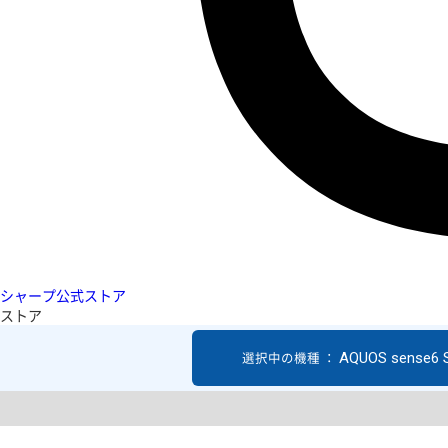
シャープ公式ストア
ストア
AQUOS sense6 
選択中の機種 ：