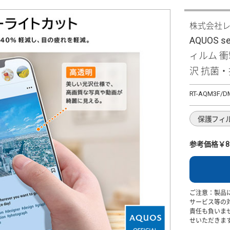
株式会社
AQUOS se
ィルム 
沢 抗菌
RT-AQM3F/D
保護フィ
参考価格￥8
ご注意：製品
サービス等の
責任も負いま
せいただきま