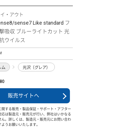
レイ・アウト
nse8/sense7 Like standard フ
衝撃吸収 ブルーライトカット 光
・抗ウイルス
M
ルム
光沢（グレア）
80
販売サイトへ
に関する販売・製品保証・サポート・アフター
対応は製造元・販売元が行い、弊社はいかなる
せん。詳しくは、製造元・販売元にお問い合わ
すようお願いいたします。