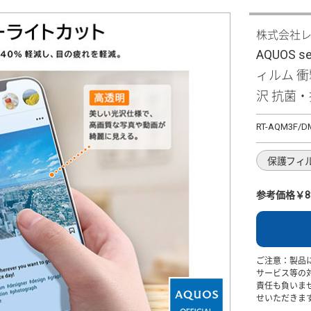
株式会社
AQUOS se
ィルム 
沢 抗菌
RT-AQM3F/D
保護フィ
参考価格￥8
ご注意：製品
サービス等の
責任も負いま
せいただきま