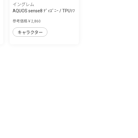
イングレム
AQUOS sense8 ﾃﾞｨｽﾞﾆｰ / TPUｿﾌ
ﾄｹｰｽ META...
参考価格￥2,860
キャラクター