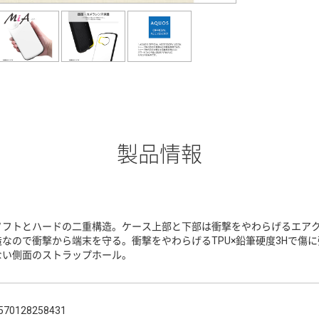
製品情報
ソフトとハードの二重構造。ケース上部と下部は衝撃をやわらげるエア
造なので衝撃から端末を守る。衝撃をやわらげるTPU×鉛筆硬度3Hで傷
ない側面のストラップホール。
570128258431