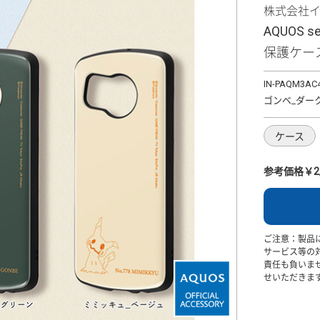
株式会社
AQUOS 
保護ケース
IN-PAQM3AC
ゴンべ_ダー
ケース
参考価格￥2,
ご注意：製品
サービス等の
責任も負いま
せいただきま