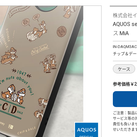
株式会社
AQUOS 
ス MiA
IN-DAQM3AC
チップ＆デー
ケース
参考価格￥2,
ご注意：製品
サービス等の
責任も負いま
せいただきま