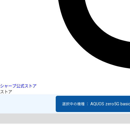
シャープ公式ストア
ストア
AQUOS zero5G basi
選択中の機種 ：