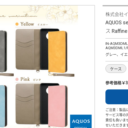
株式会社
AQUOS 
ス Raffine
IN-AQM3DML1
AQM3DML1/
グレー、イエ
ケース
参考価格￥3,
ご注意：製品
サービス等の
責任も負いま
せいただきま