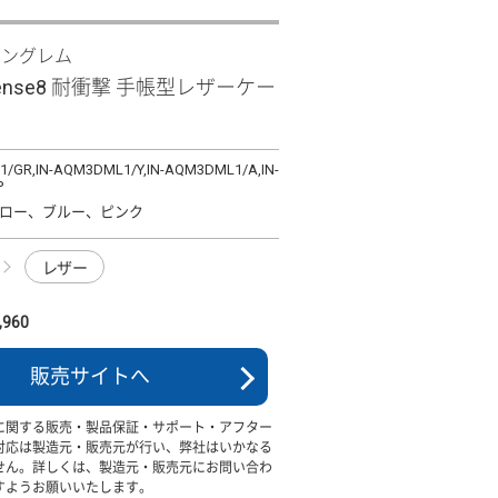
イングレム
sense8 耐衝撃 手帳型レザーケー
/GR,IN-AQM3DML1/Y,IN-AQM3DML1/A,IN-
P
ロー、ブルー、ピンク
レザー
960
販売サイトへ
に関する販売・製品保証・サポート・アフター
対応は製造元・販売元が行い、弊社はいかなる
せん。詳しくは、製造元・販売元にお問い合わ
すようお願いいたします。