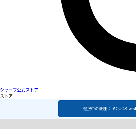
シャープ公式ストア
ストア
AQUOS wis
選択中の機種 ：