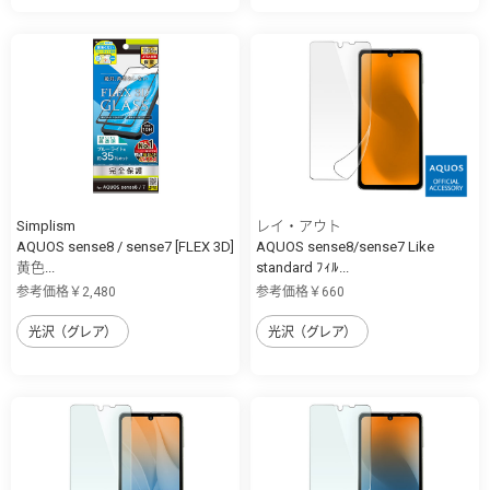
Simplism
レイ・アウト
AQUOS sense8 / sense7 [FLEX 3D]
AQUOS sense8/sense7 Like
黄色...
standard ﾌｨﾙ...
参考価格￥2,480
参考価格￥660
光沢（グレア）
光沢（グレア）