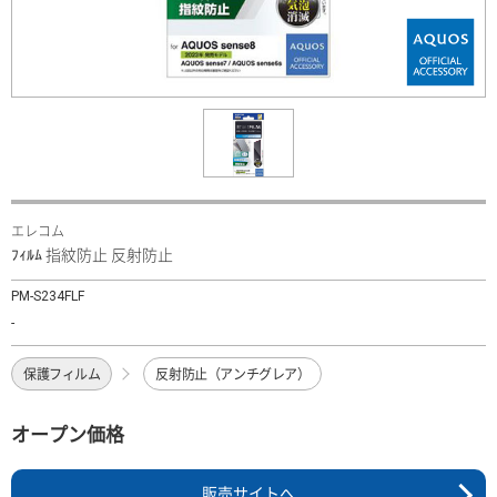
エレコム
ﾌｨﾙﾑ 指紋防止 反射防止
PM-S234FLF
-
保護フィルム
反射防止（アンチグレア）
オープン価格
販売サイトへ