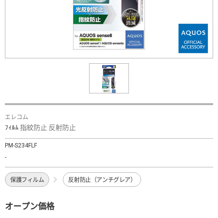
エレコム
ﾌｨﾙﾑ 指紋防止 反射防止
PM-S234FLF
-
保護フィルム
反射防止（アンチグレア）
オープン価格