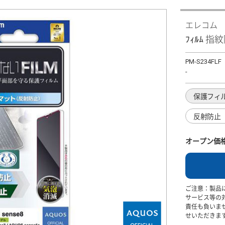
エレコム
ﾌｨﾙﾑ 
PM-S234FLF
-
保護フィ
反射防止
オープン価
ご注意：製品
サービス等の
責任も負いま
せいただきま