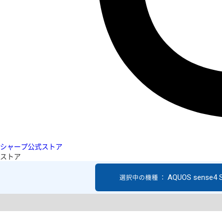
シャープ公式ストア
ストア
AQUOS sense4 
選択中の機種 ：