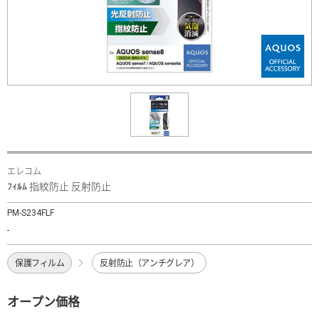
エレコム
ﾌｨﾙﾑ 指紋防止 反射防止
PM-S234FLF
-
保護フィルム
反射防止（アンチグレア）
オープン価格