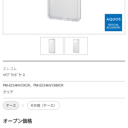
エレコム
ﾊｲﾌﾞﾘｯﾄﾞｹｰｽ
PM-S234HVCKCR、PM-S234HVCKMCR
クリア
ケース
その他（ケース）
オープン価格