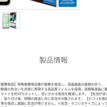
製品情報
【衝撃吸収】特殊衝撃吸収層が衝撃を吸収し、液晶画面の破損を防ぐ。 
や動画の色合いを忠実に再現する高品質フィルムを採用。高精細液晶に最
ーライトを約32％カットし、目にかかる負担を軽減します。 【気泡が
り、貼り付け後、時間の経過と共に気泡が分散されます。 【ホコリを吸
リ等を吸収し画面に気泡が残りません。※気泡・ホコリのサイズによっ