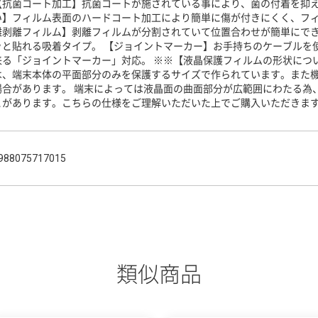
【抗菌コート加工】抗菌コートが施されている事により、菌の付着を抑え
い】フィルム表面のハードコート加工により簡単に傷が付きにくく、フィ
離剥離フィルム】剥離フィルムが分割されていて位置合わせが簡単にで
ッと貼れる吸着タイプ。 【ジョイントマーカー】お手持ちのケーブルを
来る「ジョイントマーカー」対応。 ※※【液晶保護フィルムの形状につ
は、端末本体の平面部分のみを保護するサイズで作られています。また
場合があります。 端末によっては液晶面の曲面部分が広範囲にわたる為
とがあります。こちらの仕様をご理解いただいた上でご購入いただきま
988075717015
類似商品