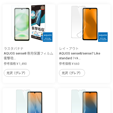
ラスタバナナ
レイ・アウト
AQUOS sense8 専用保護フィルム
AQUOS sense8/sense7 Like
衝撃吸...
standard ﾌｨﾙ...
参考価格￥1,490
参考価格￥660
光沢（グレア）
光沢（グレア）