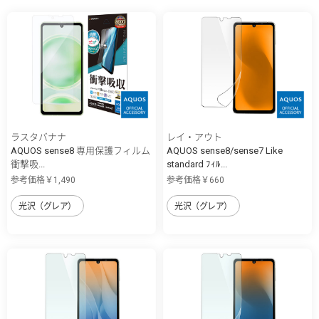
ラスタバナナ
レイ・アウト
AQUOS sense8 専用保護フィルム
AQUOS sense8/sense7 Like
衝撃吸...
standard ﾌｨﾙ...
参考価格￥1,490
参考価格￥660
光沢（グレア）
光沢（グレア）