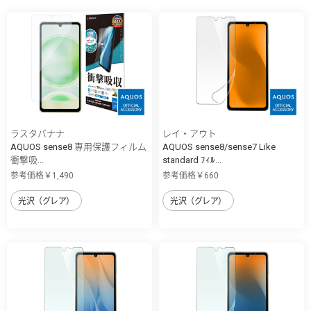
ラスタバナナ
レイ・アウト
AQUOS sense8 専用保護フィルム
AQUOS sense8/sense7 Like
衝撃吸...
standard ﾌｨﾙ...
参考価格￥1,490
参考価格￥660
光沢（グレア）
光沢（グレア）