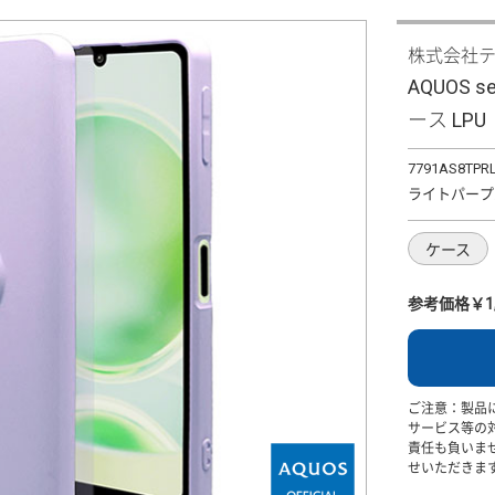
株式会社
AQUOS 
ース LPU
7791AS8TPR
ライトパープ
ケース
参考価格￥1,
ご注意：製品
サービス等の
責任も負いま
せいただきま