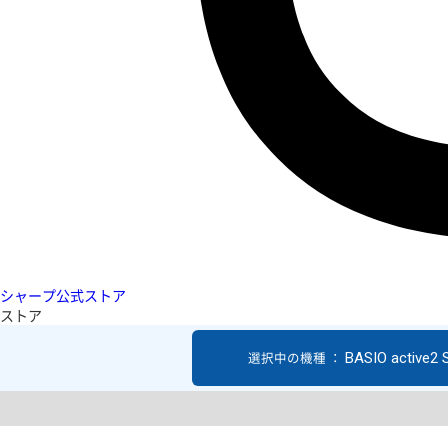
シャープ公式ストア
ストア
BASIO active2
選択中の機種 ：