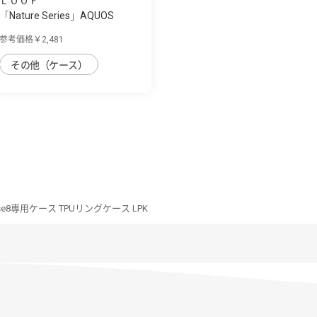
ＬＯＯＦ
「Nature Series」AQUOS
sense8用 天然...
参考価格￥2,481
その他（ケース）
nse8専用ケース TPUリングケース LPK