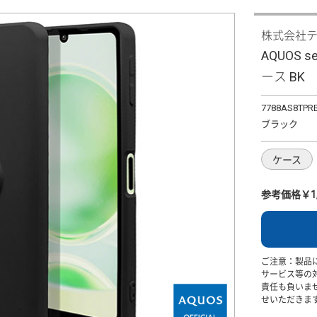
株式会社
AQUOS 
ース BK
7788AS8TPR
ブラック
ケース
参考価格￥1,
ご注意：製品
サービス等の
責任も負いま
せいただきま