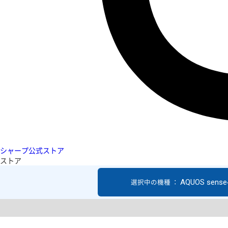
シャープ公式ストア
ストア
AQUOS sense4
選択中の機種 ：