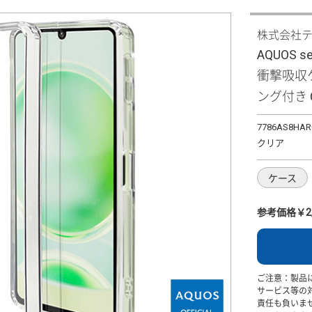
株式会社
AQUOS
衝撃吸収ケ
ング付き 
7786AS8HAR
クリア
ケース
参考価格￥2,
ご注意：製品
サービス等の
責任も負いま