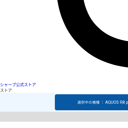
シャープ公式ストア
ストア
AQUOS R8 p
選択中の機種 ：