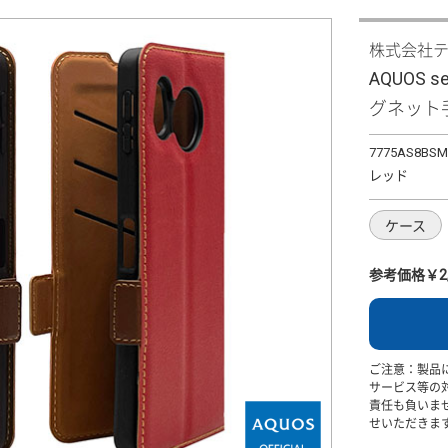
株式会社
AQUOS
グネット手
7775AS8BS
レッド
ケース
参考価格￥2,
ご注意：製品
サービス等の
責任も負いま
せいただきま