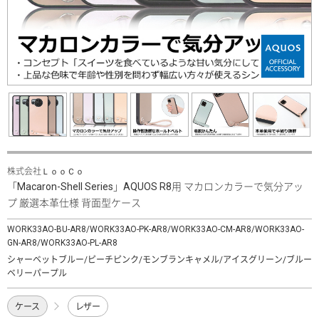
株式会社ＬｏｏＣｏ
「Macaron-Shell Series」AQUOS R8用 マカロンカラーで気分アッ
プ 厳選本革仕様 背面型ケース
WORK33AO-BU-AR8/WORK33AO-PK-AR8/WORK33AO-CM-AR8/WORK33AO-
GN-AR8/WORK33AO-PL-AR8
シャーベットブルー/ピーチピンク/モンブランキャメル/アイスグリーン/ブルー
ベリーパープル
ケース
レザー