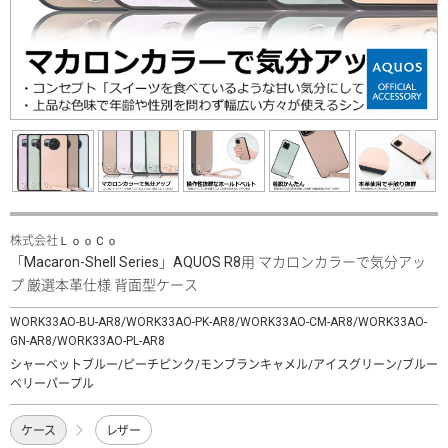
株式会社ＬｏｏＣｏ
「Macaron-Shell Series」AQUOS R8用 マカロンカラーで気分アッ
プ 厳選本革仕様 背面型ケース
WORK33AO-BU-AR8/WORK33AO-PK-AR8/WORK33AO-CM-AR8/WORK33AO-
GN-AR8/WORK33AO-PL-AR8
シャーベットブルー/ピーチピンク/モンブランキャメル/アイスグリーン/ブルー
ベリーパープル
ケース
レザー