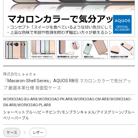
株式会社ＬｏｏＣｏ
「Macaron-Shell Series」AQUOS R8用 マカロンカラーで気分アッ
プ 厳選本革仕様 背面型ケース
WORK33AO-BU-AR8/WORK33AO-PK-AR8/WORK33AO-CM-AR8/WORK33AO-
GN-AR8/WORK33AO-PL-AR8
シャーベットブルー/ピーチピンク/モンブランキャメル/アイスグリーン/ブルー
ベリーパープル
ケース
レザー