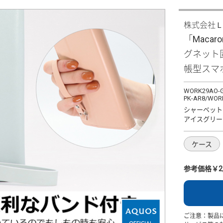
株式会社
「Macaro
グネット
帳型スマ
WORK29AO-G
PK-AR8/WOR
シャーベット
アイスグリー
ケース
参考価格￥2,
ご注意：製品