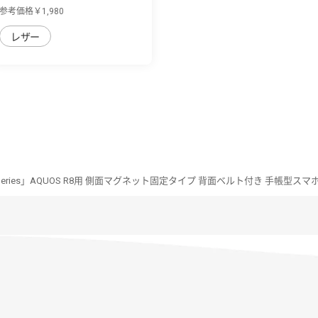
用 背面...
参考価格￥1,980
レザー
n Series」AQUOS R8用 側面マグネット固定タイプ 背面ベルト付き 手帳型ス