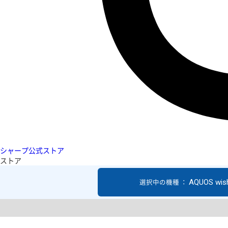
シャープ公式ストア
ストア
AQUOS wis
選択中の機種 ：