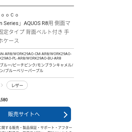
ＬｏｏＣｏ
n Series」AQUOS R8用 側面マ
固定タイプ 背面ベルト付き 手
ホケース
N-AR8/WORK29AO-CM-AR8/WORK29AO-
K29AO-PL-AR8/WORK29AO-BU-AR8
ブルー/ピーチピンク/モンブランキャメル/
ン/ブルーベリーパープル
レザー
580
販売サイトへ
に関する販売・製品保証・サポート・アフター